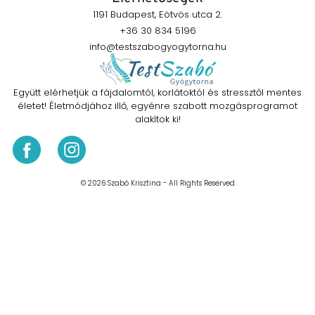
1191 Budapest, Eötvös utca 2.
+36 30 834 5196
info@testszabogyogytorna.hu
Együtt elérhetjük a fájdalomtól, korlátoktól és stressztől mentes
életet! Életmódjához illő, egyénre szabott mozgásprogramot
alakítok ki!
© 2026 Szabó Krisztina - All Rights Reserved