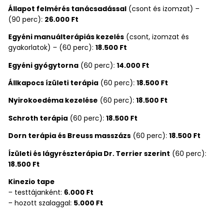
Állapot felmérés tanácsadással
(csont és izomzat) –
(90 perc):
26.000 Ft
Egyéni manuálterápiás kezelés
(csont, izomzat és
gyakorlatok) – (60 perc):
18.500 Ft
Egyéni gyógytorna
(60 perc):
14.000 Ft
Állkapocs ízületi terápia
(60 perc):
18.500 Ft
Nyirokoedéma kezelése
(60 perc):
18.500 Ft
Schroth terápia
(60 perc):
18.500 Ft
Dorn terápia és Breuss masszázs
(60 perc):
18.500 Ft
Ízületi és lágyrészterápia Dr. Terrier szerint
(60 perc):
18.500 Ft
Kinezio tape
– testtájanként:
6.000 Ft
– hozott szalaggal:
5.000 Ft